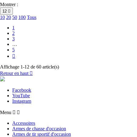
Montrer :
12

10
20
50
100
Tous
1
2
3
…
5

Affichage 1-12 de 60 article(s)
Retour en haut

Facebook
YouTube
Instagram
Menu


Accessoires
Armes de chasse d'occasion
Armes de tir sportif d'occasion