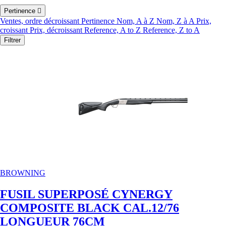
Pertinence

Ventes, ordre décroissant
Pertinence
Nom, A à Z
Nom, Z à A
Prix,
croissant
Prix, décroissant
Reference, A to Z
Reference, Z to A
Filtrer
BROWNING
FUSIL SUPERPOSÉ CYNERGY
COMPOSITE BLACK CAL.12/76
LONGUEUR 76CM